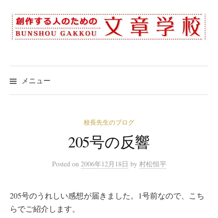
コ
ン
テ
ン
ツ
へ
メニュー
ス
キ
ッ
校長先生のブログ
プ
205号の反響
Posted
on
2006年12月18日
by
村松恒平
205号のうれしい感想が届きました。1号前なので、こち
らでご紹介します。