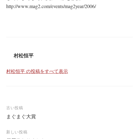
http://www.mag2.com/events/mag2year/2006/
村松恒平
村松恒平 の投稿をすべて表示
投
古い投稿
まぐまぐ大賞
稿
ナ
新しい投稿
ビ