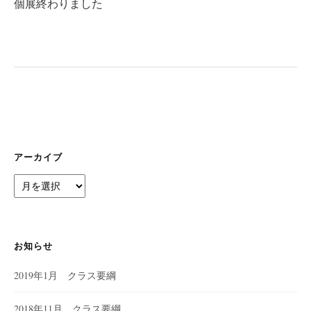
個展終わりました
ゲ
ー
シ
ョ
ン
アーカイブ
ア
ー
カ
イ
ブ
お知らせ
2019年1月 クラス要綱
2018年11月 クラス要綱