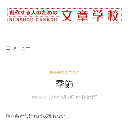
コ
ン
テ
ン
ツ
へ
メニュー
ス
キ
ッ
校長先生のブログ
プ
季節
Posted
on
2008年6月30日
by
村松恒平
種を蒔かなければ収穫もない。