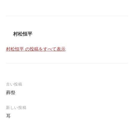
村松恒平
村松恒平 の投稿をすべて表示
投
古い投稿
葬祭
稿
ナ
新しい投稿
ビ
耳
ゲ
ー