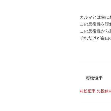
カルマとは生に
この反復性を理
この反復性から
それだけが自由
村松恒平
村松恒平 の投稿