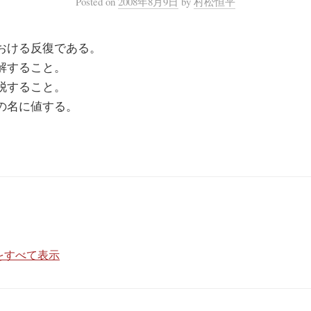
Posted
on
2008年8月9日
by
村松恒平
おける反復である。
解すること。
脱すること。
の名に値する。
をすべて表示