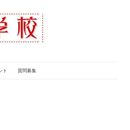
ント
質問募集