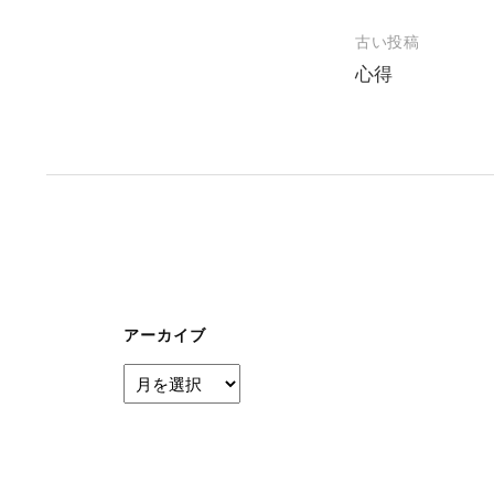
投
古い投稿
心得
稿
ナ
ビ
ゲ
ー
シ
ョ
ン
アーカイブ
ア
ー
カ
イ
ブ