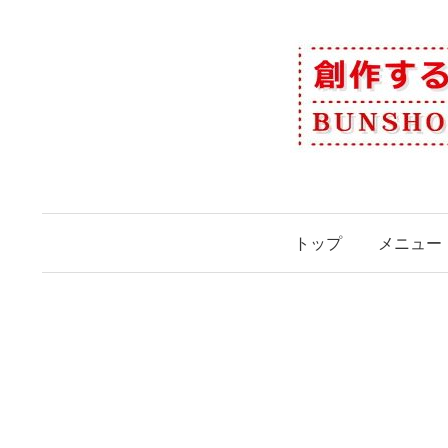
コ
ン
テ
ン
ツ
へ
ス
キ
ッ
トップ
メニュー
プ