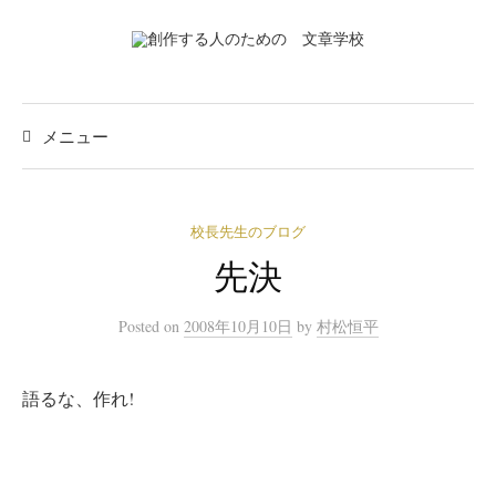
コ
ン
テ
ン
ツ
メニュー
へ
ス
キ
校長先生のブログ
ッ
先決
プ
Posted
on
2008年10月10日
by
村松恒平
語るな、作れ!