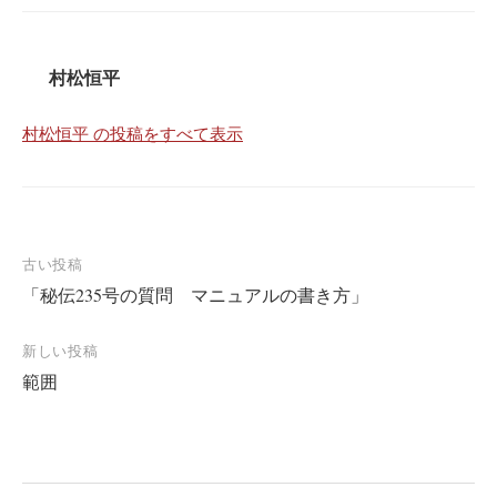
村松恒平
村松恒平 の投稿をすべて表示
投
古い投稿
「秘伝235号の質問 マニュアルの書き方」
稿
ナ
新しい投稿
ビ
範囲
ゲ
ー
シ