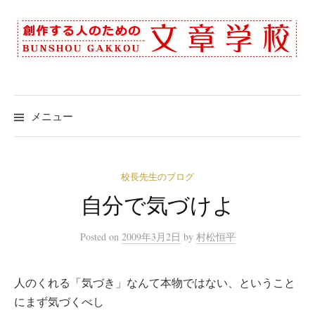
コ
ン
テ
ン
ツ
へ
メニュー
ス
キ
ッ
校長先生のブログ
プ
自分で気づけよ
Posted
on
2009年3月2日
by
村松恒平
人のくれる「気づき」なんて本物ではない、ということ
にまず気づくべし