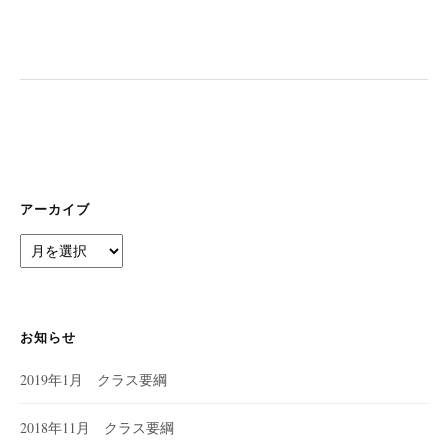
ー
シ
ョ
ン
アーカイブ
ア
ー
カ
イ
ブ
お知らせ
2019年1月 クラス要綱
2018年11月 クラス要綱