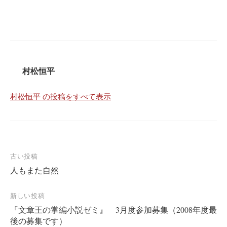
村松恒平
村松恒平 の投稿をすべて表示
投
古い投稿
人もまた自然
稿
ナ
新しい投稿
ビ
『文章王の掌編小説ゼミ』 3月度参加募集（2008年度最
ゲ
後の募集です）