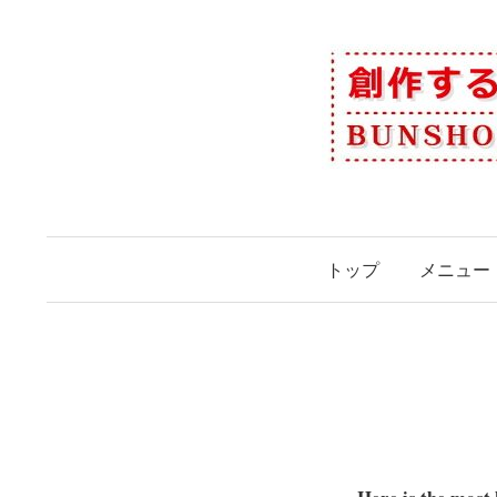
コ
ン
テ
ン
ツ
へ
ス
キ
ッ
トップ
メニュー
プ