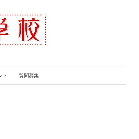
ント
質問募集