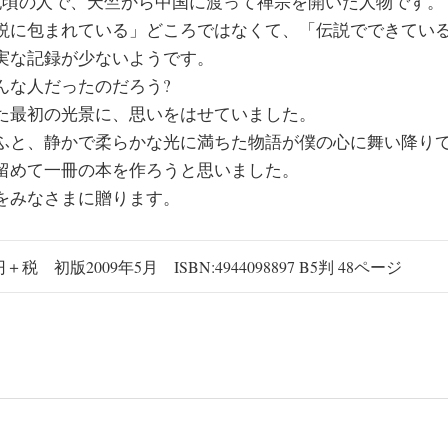
 世紀頃の人で、天竺から中国に渡って禅宗を開いた人物です。
説に包まれている」どころではなくて、「伝説でできてい
実な記録が少ないようです。
んな人だったのだろう?
た最初の光景に、思いをはせていました。
ふと、静かで柔らかな光に満ちた物語が僕の心に舞い降り
留めて一冊の本を作ろうと思いました。
をみなさまに贈ります。
＋税 初版2009年5月 ISBN:4944098897 B5判 48ページ