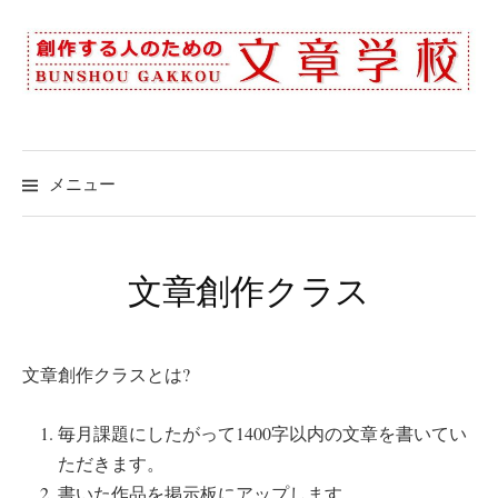
コ
ン
テ
ン
ツ
へ
メニュー
ス
キ
ッ
文章創作クラス
プ
文章創作クラスとは?
毎月課題にしたがって1400字以内の文章を書いてい
ただきます。
書いた作品を掲示板にアップします。