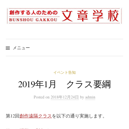
コ
ン
テ
ン
ツ
へ
メニュー
ス
キ
ッ
イベント告知
プ
2019年1月 クラス要綱
Posted
on
2018年12月24日
by
admin
第12回
創作遠隔クラス
を以下の通り実施します。