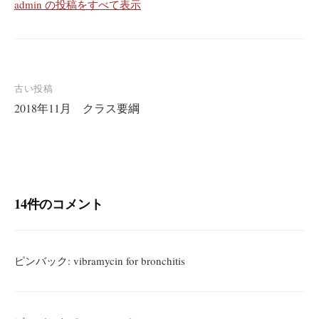
admin の投稿をすべて表示
投
古い投稿
2018年11月 クラス要綱
稿
ナ
ビ
ゲ
ー
14件のコメント
シ
ョ
ン
ピンバック:
vibramycin for bronchitis