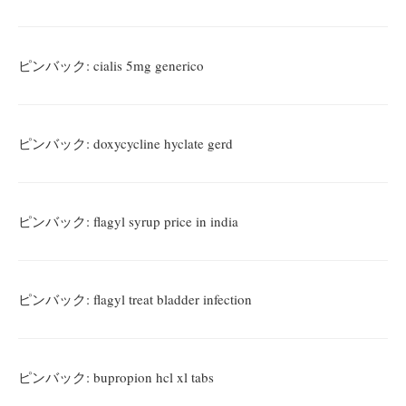
ピンバック:
cialis 5mg generico
ピンバック:
doxycycline hyclate gerd
ピンバック:
flagyl syrup price in india
ピンバック:
flagyl treat bladder infection
ピンバック:
bupropion hcl xl tabs