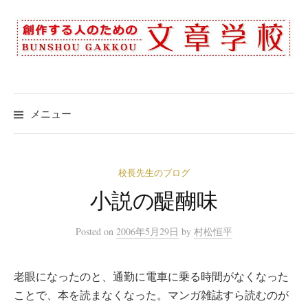
コ
ン
テ
ン
ツ
へ
メニュー
ス
キ
ッ
校長先生のブログ
プ
小説の醍醐味
Posted
on
2006年5月29日
by
村松恒平
老眼になったのと、通勤に電車に乗る時間がなくなった
ことで、本を読まなくなった。マンガ雑誌すら読むのが