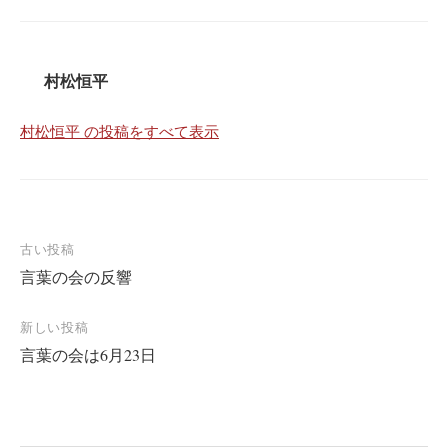
村松恒平
村松恒平 の投稿をすべて表示
投
古い投稿
言葉の会の反響
稿
ナ
新しい投稿
ビ
言葉の会は6月23日
ゲ
ー
シ