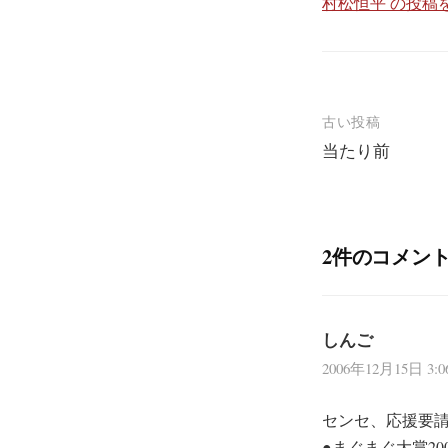
村松恒平 の投稿
投
古い投稿
当たり前
稿
ナ
ビ
2件のコメン
ゲ
ー
シ
しんご
ョ
2006年12月15日 3:0
ン
センセ、応援要
●まぐまぐ大賞200