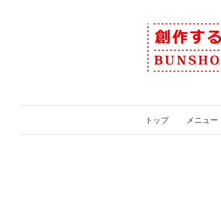
コ
ン
テ
ン
ツ
へ
ス
キ
ッ
トップ
メニュー
プ