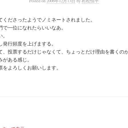
Posted
on
2006年12月13日
by
村松恒平
てくださったようでノミネートされました。
門で一位になれたらいいなあ。
い。
し発行頻度を上げまする。
て、投票するだけじゃなくて、ちょっとだけ理由を書くの
みがある感じ。
票をよろしくお願いします。