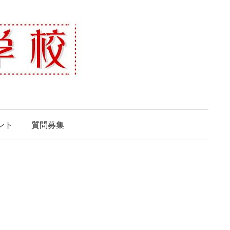
ント
質問募集