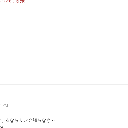
をすべて表示
ト
6 PM
請するならリンク張らなきゃ。
6