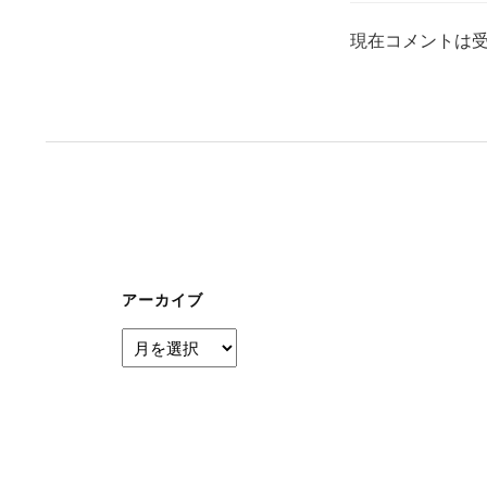
現在コメントは
アーカイブ
ア
ー
カ
イ
ブ