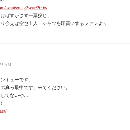
om/events/mag2year/2006/
聞けばすかさず一票投じ、
たり会えば空也上人Ｔシャツを即買いするファンより
25 AM
サンキューです。
展の真っ最中です。来てください。
伝してないや…
!
ara/