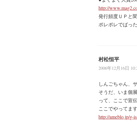
http://www.mag2.c
発行頻度ＵＰと
ポレポレでばっ
村松恒平
2006年12月16日 10:
しんごちゃん、
そうだ、いま個
って、ここで宣
ここでやってます
http://ameblo.jp/g-is