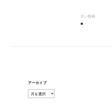
投
古い投稿
■
稿
ナ
ビ
ゲ
ー
シ
ョ
ン
アーカイブ
ア
ー
カ
イ