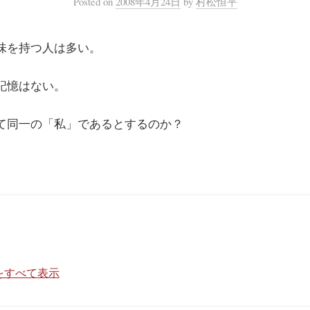
Posted
on
2008年4月24日
by
村松恒平
味を持つ人は多い。
記憶はない。
て同一の「私」であるとするのか？
をすべて表示