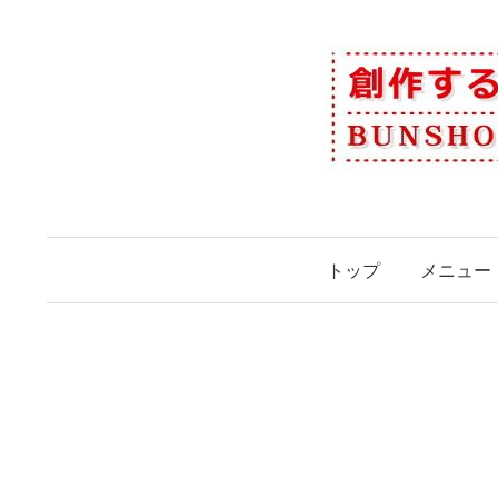
コ
ン
テ
ン
ツ
へ
ス
キ
ッ
トップ
メニュー
プ