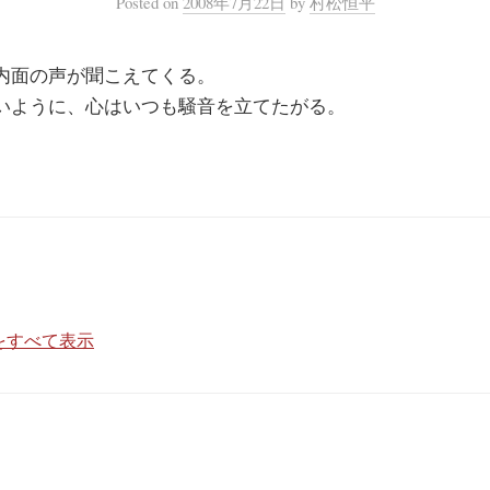
Posted
on
2008年7月22日
by
村松恒平
内面の声が聞こえてくる。
いように、心はいつも騒音を立てたがる。
をすべて表示