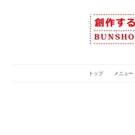
コ
ン
テ
ン
ツ
へ
ス
キ
ッ
トップ
メニュー
プ