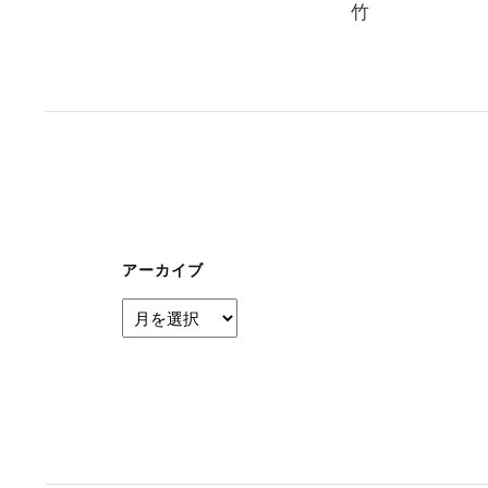
竹
稿
ナ
ビ
ゲ
ー
シ
ョ
ン
アーカイブ
ア
ー
カ
イ
ブ