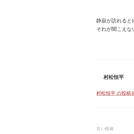
静寂が訪れると
それが聞こえな
村松恒平
村松恒平 の投稿
投
古い投稿