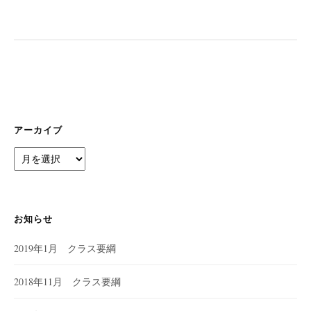
ー
シ
ョ
ン
アーカイブ
ア
ー
カ
イ
ブ
お知らせ
2019年1月 クラス要綱
2018年11月 クラス要綱