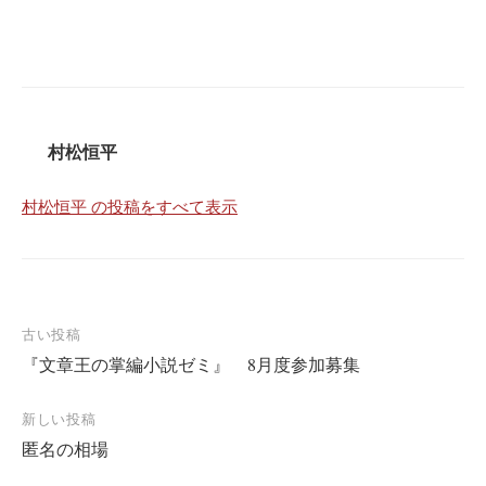
村松恒平
村松恒平 の投稿をすべて表示
投
古い投稿
『文章王の掌編小説ゼミ』 8月度参加募集
稿
ナ
新しい投稿
ビ
匿名の相場
ゲ