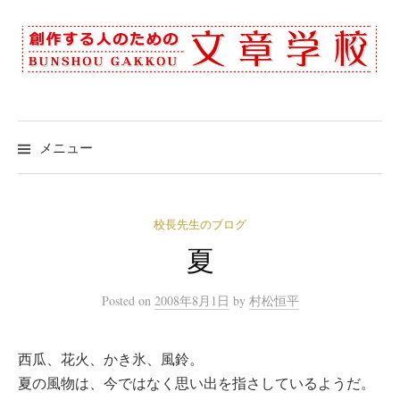
コ
ン
テ
ン
ツ
へ
メニュー
ス
キ
ッ
校長先生のブログ
プ
夏
Posted
on
2008年8月1日
by
村松恒平
西瓜、花火、かき氷、風鈴。
夏の風物は、今ではなく思い出を指さしているようだ。