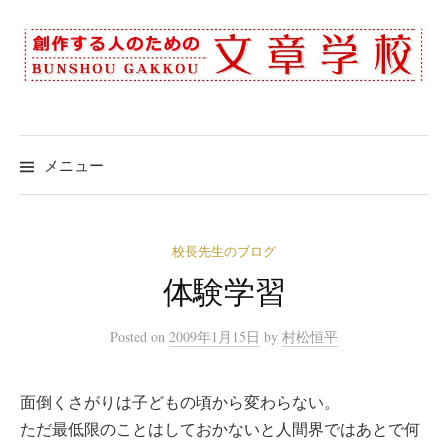
コ
ン
テ
ン
ツ
へ
メニュー
ス
キ
ッ
校長先生のブログ
プ
体験学習
Posted
on
2009年1月15日
by
村松恒平
面倒くさがりは子どもの頃から変わらない。
ただ最低限のことはしておかないと人間界ではあとで何