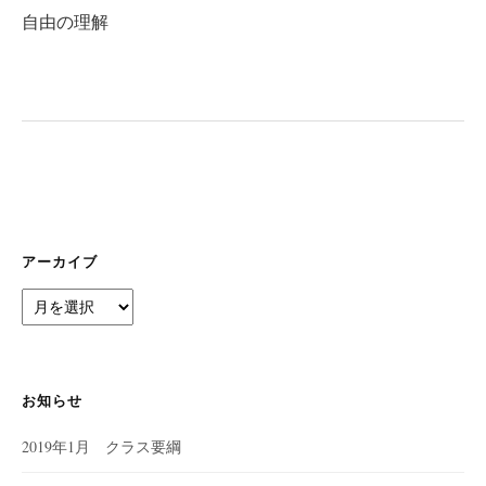
ビ
自由の理解
ゲ
ー
シ
ョ
ン
アーカイブ
ア
ー
カ
イ
ブ
お知らせ
2019年1月 クラス要綱