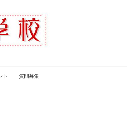
ント
質問募集