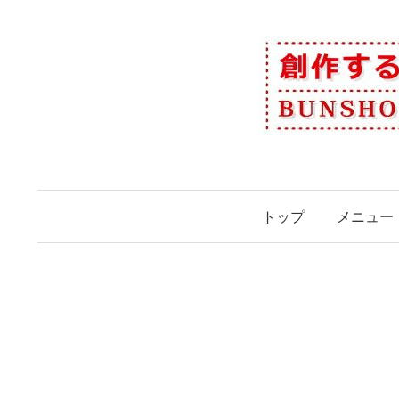
コ
ン
テ
ン
ツ
へ
ス
キ
ッ
トップ
メニュー
プ