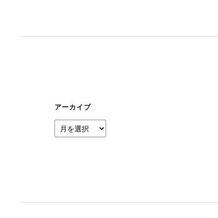
ナ
ビ
ゲ
ー
シ
ョ
ン
アーカイブ
ア
ー
カ
イ
ブ