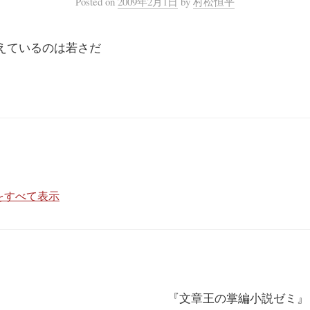
Posted
on
2009年2月1日
by
村松恒平
えているのは若さだ
をすべて表示
『文章王の掌編小説ゼミ』