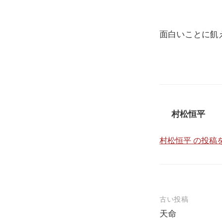
面白いことに飢
村松恒平
村松恒平 の投稿
投
古い投稿
天命
稿