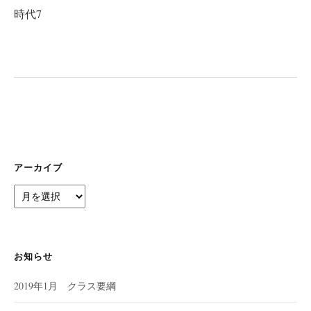
ビ
時代7
ゲ
ー
シ
ョ
ン
アーカイブ
ア
ー
カ
イ
ブ
お知らせ
2019年1月 クラス要綱