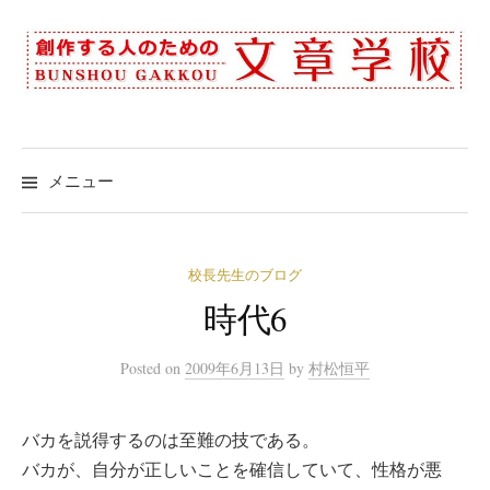
コ
ン
テ
ン
ツ
へ
メニュー
ス
キ
ッ
校長先生のブログ
プ
時代6
Posted
on
2009年6月13日
by
村松恒平
バカを説得するのは至難の技である。
バカが、自分が正しいことを確信していて、性格が悪