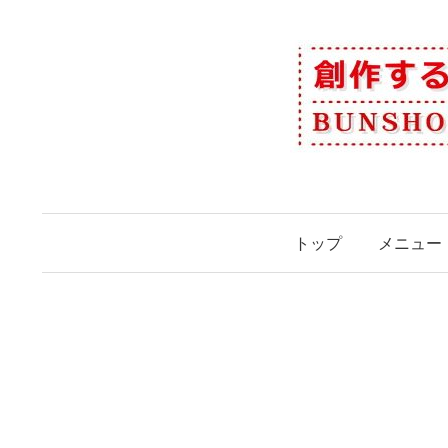
コ
ン
テ
ン
ツ
へ
ス
キ
ッ
トップ
メニュー
プ