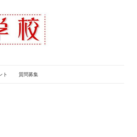
ント
質問募集