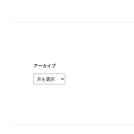
ナ
ビ
ゲ
ー
シ
ョ
ン
アーカイブ
ア
ー
カ
イ
ブ