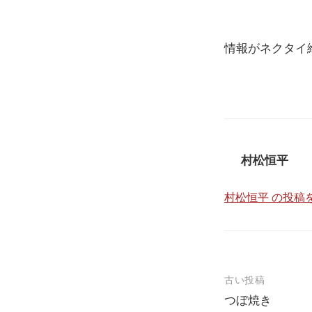
情報がネクタイ
村松恒平
村松恒平 の投稿
投
古い投稿
つぼ焼き
稿