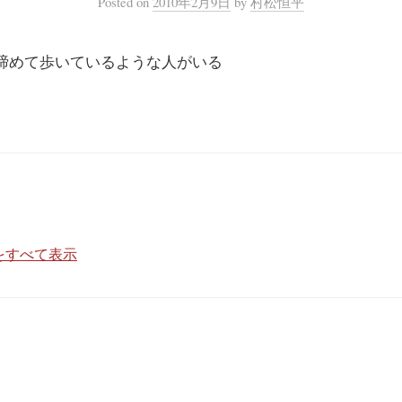
Posted
on
2010年2月9日
by
村松恒平
締めて歩いているような人がいる
をすべて表示