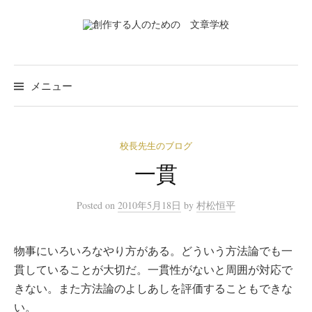
コ
ン
テ
ン
ツ
メニュー
へ
ス
キ
校長先生のブログ
ッ
一貫
プ
Posted
on
2010年5月18日
by
村松恒平
物事にいろいろなやり方がある。どういう方法論でも一
貫していることが大切だ。一貫性がないと周囲が対応で
きない。また方法論のよしあしを評価することもできな
い。