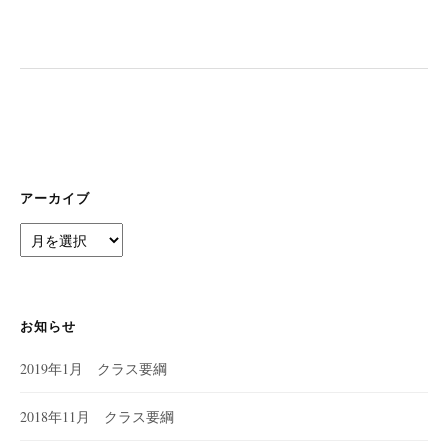
ー
シ
ョ
ン
アーカイブ
ア
ー
カ
イ
ブ
お知らせ
2019年1月 クラス要綱
2018年11月 クラス要綱