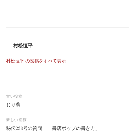
村松恒平
村松恒平 の投稿をすべて表示
投
古い投稿
じり貧
稿
ナ
新しい投稿
ビ
秘伝258号の質問 「書店ポップの書き方」
ゲ