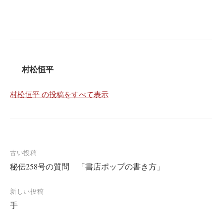
村松恒平
村松恒平 の投稿をすべて表示
投
古い投稿
秘伝258号の質問 「書店ポップの書き方」
稿
ナ
新しい投稿
ビ
手
ゲ