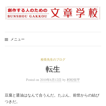
コ
ン
テ
ン
ツ
へ
メニュー
ス
キ
ッ
校長先生のブログ
プ
転生
Posted
on
2010年6月12日
by
村松恒平
豆腐と醤油はなんて合うんだ。たぶん、前世からの結び
つきだ。