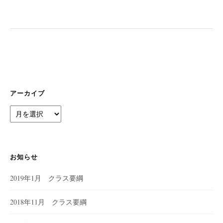
ー
シ
ョ
ン
アーカイブ
ア
ー
カ
イ
ブ
お知らせ
2019年1月 クラス要綱
2018年11月 クラス要綱