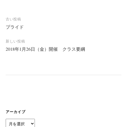
投
古い投稿
プライド
稿
ナ
新しい投稿
ビ
2018年1月26日（金）開催 クラス要綱
ゲ
ー
シ
ョ
ン
アーカイブ
ア