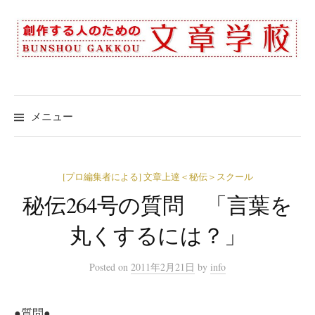
コ
ン
テ
ン
ツ
へ
メニュー
ス
キ
ッ
[プロ編集者による] 文章上達＜秘伝＞スクール
プ
秘伝264号の質問 「言葉を
丸くするには？」
Posted
on
2011年2月21日
by
info
●質問●